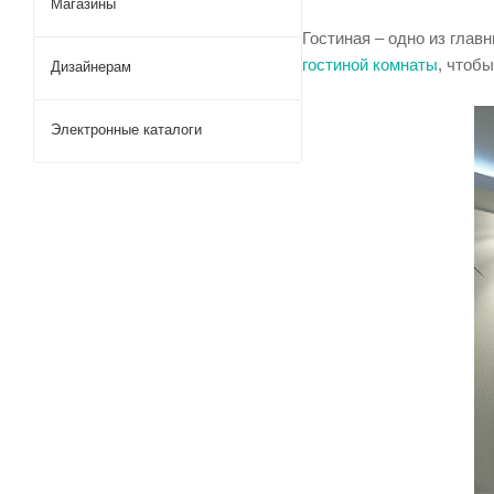
Магазины
Споты
Гостиная – одно из глав
гостиной комнаты
, чтоб
Дизайнерам
Подсветка для картин
Электронные каталоги
Встраиваемые светильники
Трек системы
Светодиодная лента
Лампочки
Предметы интерьера
Электротовары
Техническое освещение