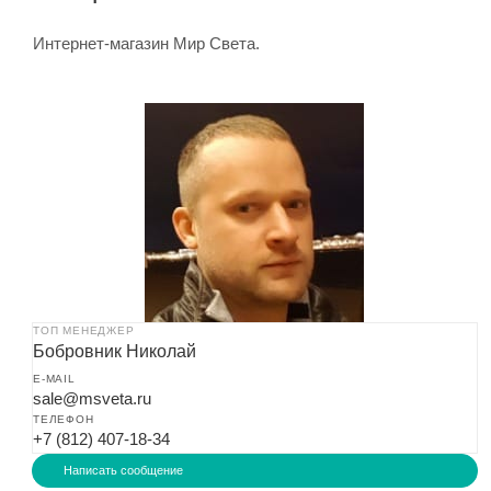
Споты
Интернет-магазин Мир Света.
Подсветка для картин
Встраиваемые светильники
Трек системы
Светодиодная лента
Лампочки
ТОП МЕНЕДЖЕР
Бобровник Николай
Предметы интерьера
E-MAIL
sale@msveta.ru
Электротовары
ТЕЛЕФОН
+7 (812) 407-18-34
Техническое освещение
Написать сообщение