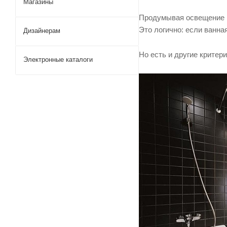
Магазины
Споты
Датчики движения
Продумывая освещение в
Это логично: если ванна
Дизайнерам
Подсветка для картин
Но есть и другие критер
Электронные каталоги
Встраиваемые светильники
Трек системы
Светодиодная лента
Лампочки
Предметы интерьера
Электротовары
Техническое освещение